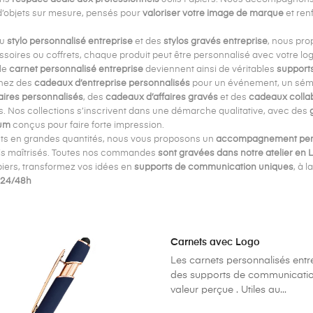
d’objets sur mesure, pensés pour
valoriser votre image de marque
et ren
du
stylo personnalisé entreprise
et des
stylos gravés entreprise
, nous pr
soires ou coffrets, chaque produit peut être personnalisé avec votre lo
le
carnet personnalisé entreprise
deviennent ainsi de véritables
support
hez des
cadeaux d’entreprise personnalisés
pour un événement, un sémi
aires personnalisés
, des
cadeaux d’affaires gravés
et des
cadeaux colla
s. Nos collections s’inscrivent dans une démarche qualitative, avec des
um
conçus pour faire forte impression.
ets en grandes quantités, nous vous proposons un
accompagnement per
is maîtrisés. Toutes nos commandes
sont gravées dans notre atelier en L
piers, transformez vos idées en
supports de communication uniques
, à 
 24/48h
Carnets avec Logo
Les carnets personnalisés entr
des supports de communicatio
valeur perçue . Utiles au...