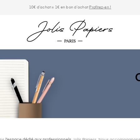
10€ d’achat = 1€ en bon d’achat
Profitez-en !
ans
l’espace dédié aux professionnels
Jolis Papiers. Nous accompagnons 