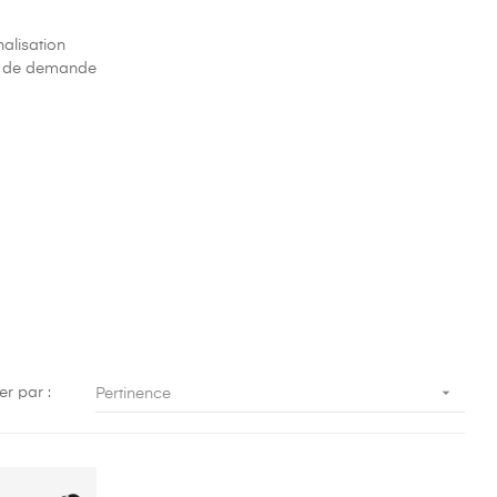
alisation
ce de demande

ier par :
Pertinence