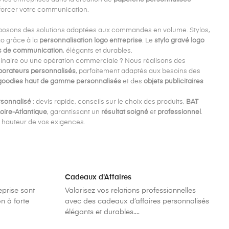
forcer votre communication.
oposons des solutions adaptées aux commandes en volume. Stylos,
go grâce à la
personnalisation logo entreprise
. Le
stylo gravé logo
s de communication
, élégants et durables.
naire ou une opération commerciale ? Nous réalisons des
borateurs personnalisés
, parfaitement adaptés aux besoins des
goodies haut de gamme personnalisés
et des
objets publicitaires
sonnalisé
: devis rapide, conseils sur le choix des produits,
BAT
oire-Atlantique
, garantissant un
résultat soigné
et
professionnel
.
la hauteur de vos exigences.
Cadeaux d'Affaires
eprise sont
Valorisez vos relations professionnelles
n à forte
avec des cadeaux d’affaires personnalisés
élégants et durables....