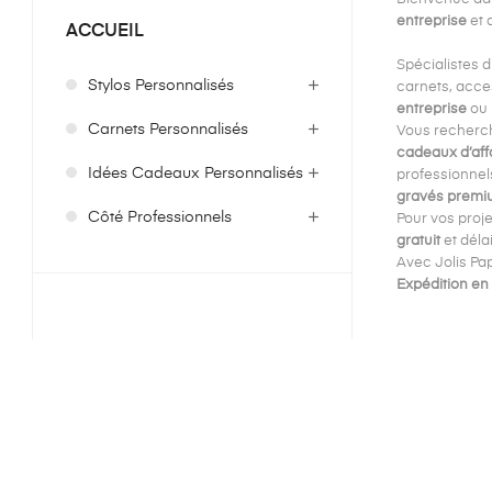
entreprise
et 
ACCUEIL
Spécialistes 
Stylos Personnalisés
carnets, acces
entreprise
ou 
Carnets Personnalisés
Vous recherc
cadeaux d’aff
Idées Cadeaux Personnalisés
professionnel
gravés premi
Côté Professionnels
Pour vos proj
gratuit
et déla
Avec Jolis Pa
Expédition en