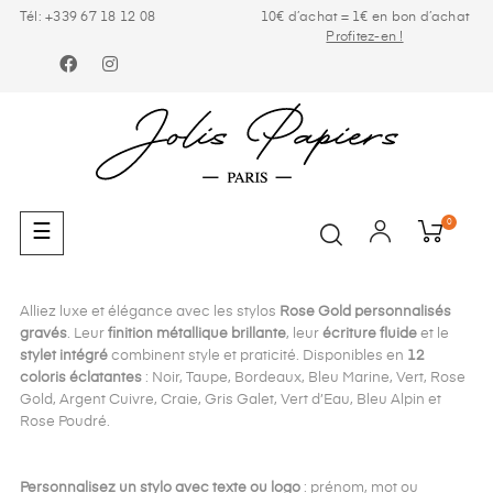
Tél: +339 67 18 12 08
10€ d’achat = 1€ en bon d’achat
Profitez-en !
Facebook
Instagram
0
Basculer
☰
la
navigation
Alliez luxe et élégance avec les stylos
Rose Gold personnalisés
gravés
. Leur
finition métallique brillante
, leur
écriture fluide
et le
stylet intégré
combinent style et praticité. Disponibles en
12
coloris éclatantes
: Noir, Taupe, Bordeaux, Bleu Marine, Vert, Rose
Gold, Argent Cuivre, Craie, Gris Galet, Vert d’Eau, Bleu Alpin et
Rose Poudré.
Personnalisez un stylo avec texte ou logo
: prénom, mot ou