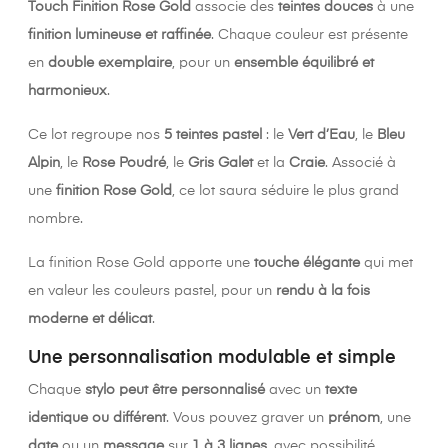
Γ
Touch Finition Rose Gold
associe des
teintes douces
à une
finition lumineuse et raffinée
. Chaque couleur est présente
en
double exemplaire
, pour un
ensemble équilibré et
harmonieux
.
Ce lot regroupe nos
5 teintes pastel
: le
Vert d’Eau
, le
Bleu
Alpin
, le
Rose Poudré
, le
Gris Galet
et la
Craie
. Associé à
une
finition Rose Gold
, ce lot saura séduire le plus grand
nombre.
La finition Rose Gold apporte une
touche élégante
qui met
en valeur les couleurs pastel, pour un
rendu à la fois
moderne et délicat
.
Une personnalisation modulable et simple
Chaque
stylo peut être personnalisé
avec un
texte
identique ou différent
. Vous pouvez graver un
prénom
, une
date
ou un
message
sur
1 à 3 lignes
, avec possibilité