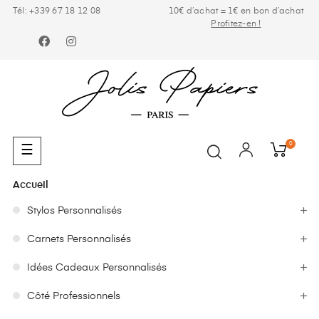
Tél: +339 67 18 12 08
10€ d’achat = 1€ en bon d’achat
Profitez-en !
Facebook
Instagram
0
Basculer
☰
la
navigation
Accueil
Stylos Personnalisés
Carnets Personnalisés
Idées Cadeaux Personnalisés
Côté Professionnels