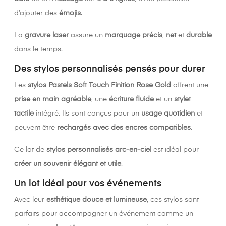
d’ajouter des
émojis
.
La
gravure laser
assure un
marquage précis
,
net
et
durable
dans le temps.
Des stylos personnalisés pensés pour durer
Les
stylos Pastels Soft Touch Finition Rose Gold
offrent une
prise en main agréable
, une
écriture fluide
et un
stylet
tactile
intégré. Ils sont conçus pour un
usage quotidien
et
peuvent être
rechargés avec des encres compatibles
.
Ce lot de
stylos personnalisés arc-en-ciel
est idéal pour
créer un souvenir élégant et utile
.
Un lot idéal pour vos événements
Avec leur
esthétique douce et lumineuse
, ces stylos sont
parfaits pour accompagner un événement comme un