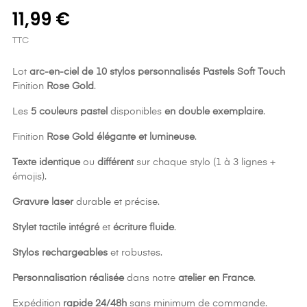
11,99 €
TTC
Lot
arc-en-ciel
de 10 stylos personnalisés
Pastels Soft Touch
Finition
Rose Gold
.
Les
5 couleurs pastel
disponibles
en double exemplaire
.
Finition
Rose Gold élégante et lumineuse
.
Texte identique
ou
différent
sur chaque stylo (1 à 3 lignes +
émojis).
Gravure laser
durable et précise.
Stylet tactile intégré
et
écriture fluide
.
Stylos rechargeables
et robustes.
Personnalisation réalisée
dans notre
atelier en France
.
Expédition
rapide 24/48h
sans minimum de commande.