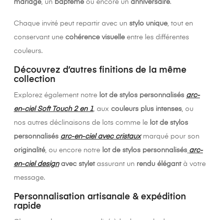
mariage
, un
baptême
ou encore un
anniversaire
.
Chaque invité peut repartir avec un
stylo unique
, tout en
conservant une
cohérence visuelle
entre les différentes
couleurs.
Découvrez d’autres finitions de la même
collection
Explorez également notre
lot de stylos personnalisés
arc-
en-ciel Soft Touch 2 en 1
, aux
couleurs plus intenses
, ou
nos autres déclinaisons de lots comme le
lot de stylos
personnalisés
arc-en-ciel avec cristaux
marqué pour son
originalité
, ou encore notre
lot de stylos personnalisés
arc-
en-ciel design
avec stylet
assurant un
rendu élégant
à votre
message.
Personnalisation artisanale & expédition
rapide