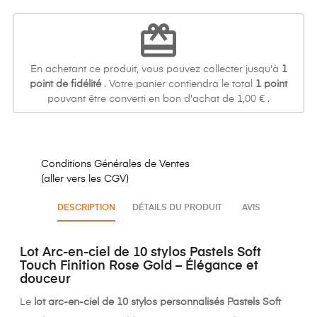
redeem
En achetant ce produit, vous pouvez collecter jusqu'à
1
point de fidélité
. Votre panier contiendra le total
1
point
pouvant être converti en bon d'achat de
1,00 €
.
Conditions Générales de Ventes
(aller vers les CGV)
DESCRIPTION
DÉTAILS DU PRODUIT
AVIS
Lot Arc-en-ciel de 10 stylos Pastels Soft
Touch Finition Rose Gold – Élégance et
douceur
Le
lot arc-en-ciel
de 10 stylos personnalisés Pastels Soft