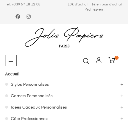
Tél: +339 67 18 12 08
10€ d’achat = 1€ en bon d’achat
Profitez-en !
Facebook
Instagram
0
Basculer
☰
la
navigation
Accueil
Stylos Personnalisés
Carnets Personnalisés
Idées Cadeaux Personnalisés
Côté Professionnels