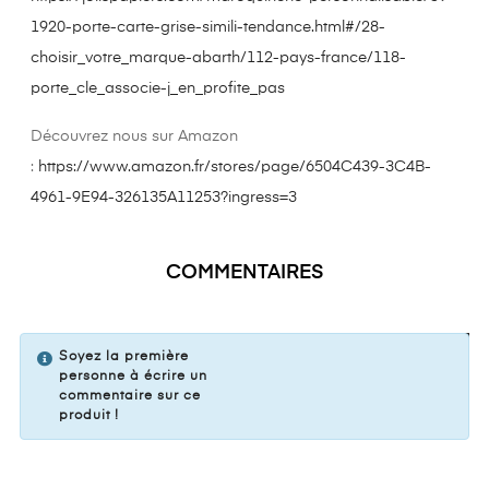
1920-porte-carte-grise-simili-tendance.html#/28-
choisir_votre_marque-abarth/112-pays-france/118-
porte_cle_associe-j_en_profite_pas
Découvrez nous sur Amazon
:
https://www.amazon.fr/stores/page/6504C439-3C4B-
4961-9E94-326135A11253?ingress=3
COMMENTAIRES
VOTRE COMMENTAIRE
Soyez la première
personne à écrire un
commentaire sur ce
produit !