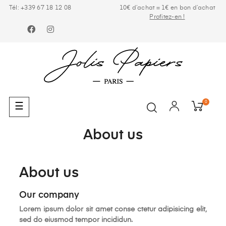
Tél: +339 67 18 12 08
10€ d’achat = 1€ en bon d’achat
Profitez-en !
Facebook
Instagram
0
Basculer
☰
la
navigation
About us
About us
Our company
Lorem ipsum dolor sit amet conse ctetur adipisicing elit,
sed do eiusmod tempor incididun.