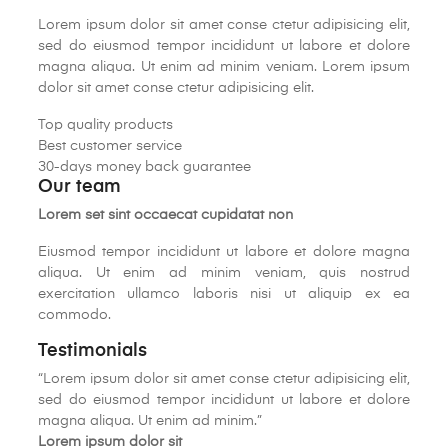
Γ
Lorem ipsum dolor sit amet conse ctetur adipisicing elit,
sed do eiusmod tempor incididunt ut labore et dolore
magna aliqua. Ut enim ad minim veniam. Lorem ipsum
dolor sit amet conse ctetur adipisicing elit.
Top quality products
Best customer service
30-days money back guarantee
Our team
Lorem set sint occaecat cupidatat non
Eiusmod tempor incididunt ut labore et dolore magna
aliqua. Ut enim ad minim veniam, quis nostrud
exercitation ullamco laboris nisi ut aliquip ex ea
commodo.
Testimonials
“
Lorem ipsum dolor sit amet conse ctetur adipisicing elit,
sed do eiusmod tempor incididunt ut labore et dolore
magna aliqua. Ut enim ad minim.
”
Lorem ipsum dolor sit