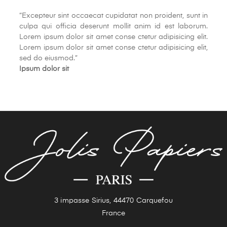
“
Excepteur sint occaecat cupidatat non proident, sunt in
culpa qui officia deserunt mollit anim id est laborum.
Lorem ipsum dolor sit amet conse ctetur adipisicing elit.
Lorem ipsum dolor sit amet conse ctetur adipisicing elit,
sed do eiusmod.
”
Ipsum dolor sit
3 impasse Sirius, 44470 Carquefou
France