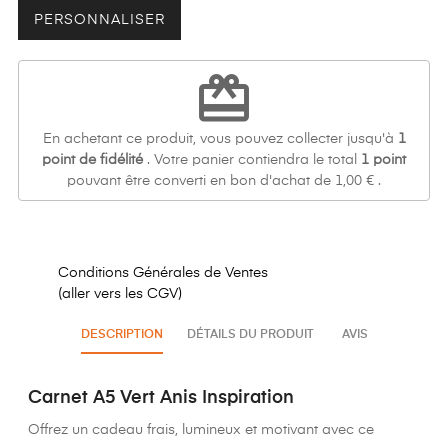
PERSONNALISER
redeem
En achetant ce produit, vous pouvez collecter jusqu'à
1
point de fidélité
. Votre panier contiendra le total
1
point
pouvant être converti en bon d'achat de
1,00 €
.
Conditions Générales de Ventes
(aller vers les CGV)
DESCRIPTION
DÉTAILS DU PRODUIT
AVIS
Carnet A5 Vert Anis Inspiration
Offrez un cadeau frais, lumineux et motivant avec ce