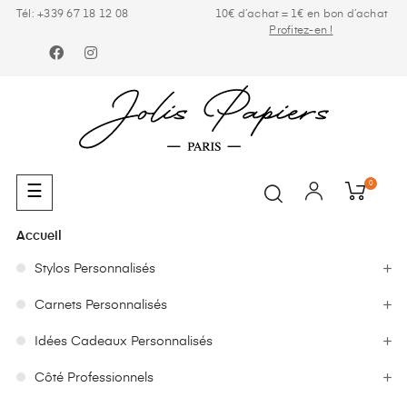
Tél: +339 67 18 12 08
10€ d’achat = 1€ en bon d’achat
Profitez-en !
Facebook
Instagram
0
Basculer
☰
la
navigation
Accueil
Stylos Personnalisés
Carnets Personnalisés
Idées Cadeaux Personnalisés
Côté Professionnels