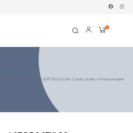
Faceboo
In
0
 2 stylos personnalisés Soft Touch 2 en 1 avec stylet – Gravure laser