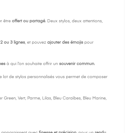
Γ
r être
offert ou partagé
. Deux stylos, deux attentions,
 2 ou 3 lignes
, et pouvez
ajouter des émojis
pour
hes
à qui l’on souhaite offrir un
souvenir commun
.
ce lot de stylos personnalisés vous permet de composer
 Green, Vert, Parme, Lilas, Bleu Caraïbes, Bleu Marine,
es apparaissent avec
finesse et précision
, pour un
rendu