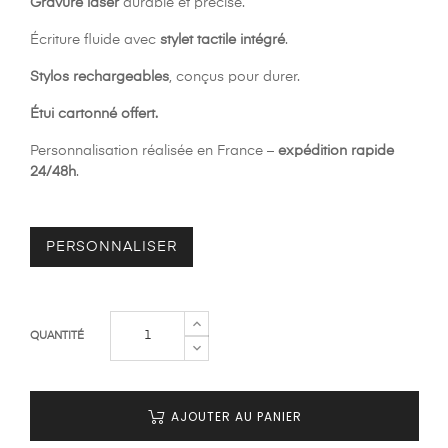
Gravure laser
durable et précise.
Écriture fluide avec
stylet tactile intégré
.
Stylos rechargeables
, conçus pour durer.
Étui cartonné offert.
Personnalisation réalisée en France –
expédition rapide
24/48h
.
PERSONNALISER
QUANTITÉ
AJOUTER AU PANIER