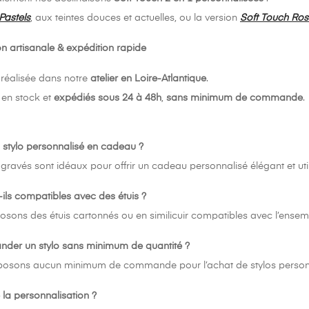
Pastels
, aux teintes douces et actuelles, ou la version
Soft Touch Ro
on artisanale & expédition rapide
 réalisée dans notre
atelier en Loire-Atlantique
.
 en stock et
expédiés sous 24 à 48h
,
sans minimum de commande
.
un stylo personnalisé en cadeau ?
 gravés sont idéaux pour offrir un cadeau personnalisé élégant et uti
-ils compatibles avec des étuis ?
osons des étuis cartonnés ou en similicuir compatibles avec l’ense
nder un stylo sans minimum de quantité ?
mposons aucun minimum de commande pour l’achat de stylos person
 la personnalisation ?