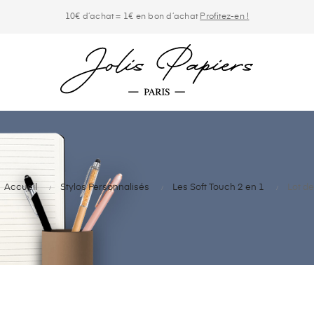
10€ d’achat = 1€ en bon d’achat
Profitez-en !
Accueil
Stylos Personnalisés
Les Soft Touch 2 en 1
Lot de