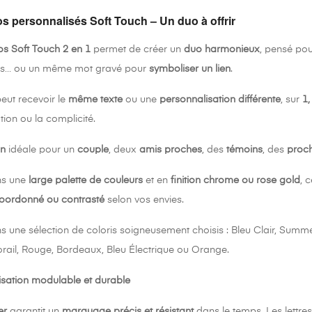
os personnalisés Soft Touch – Un duo à offrir
los Soft Touch 2 en 1
permet de créer un
duo harmonieux
, pensé pou
s… ou un même mot gravé pour
symboliser un lien
.
eut recevoir le
même texte
ou une
personnalisation différente
, sur
1,
tion ou la complicité.
on
idéale pour un
couple
, deux
amis proches
, des
témoins
, des
proc
ns une
large palette de couleurs
et en
finition chrome ou rose gold
, 
oordonné ou contrasté
selon vos envies.
s une sélection de coloris soigneusement choisis : Bleu Clair, Summer
orail, Rouge, Bordeaux, Bleu Électrique ou Orange.
sation modulable et durable
er
garantit un
marquage précis et résistant
dans le temps. Les lettr