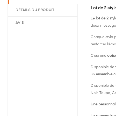
Lot de 2 styl
DÉTAILS DU PRODUIT
Le
lot de 2 sty
AVIS
deux message
Chaque stylo p
renforcer l’émo
C’est une
opti
Disponible da
un
ensemble c
Disponible dan
Noir, Taupe, C
Une personnali
La
gravure las