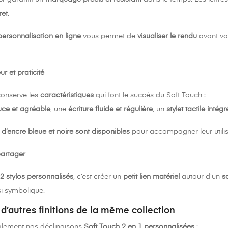
ret
.
 personnalisation en ligne
vous permet de
visualiser le rendu
avant va
r et praticité
conserve les
caractéristiques
qui font le succès du Soft Touch :
ouce et agréable
, une
écriture fluide et régulière
, un
stylet tactile intégr
d’encre bleue et noire sont disponibles
pour accompagner leur utilisa
artager
 2 stylos personnalisés
, c’est créer un
petit lien matériel
autour d’un
s
si symbolique.
’autres finitions de la même collection
lement nos déclinaisons
Soft Touch 2 en 1 personnalisées
: