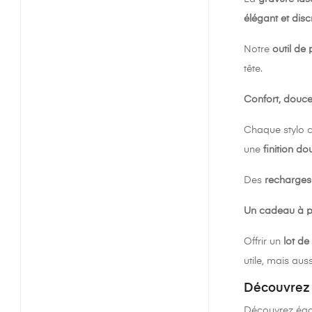
élégant et disc
Notre
outil de
tête.
Confort, douceu
Chaque stylo 
une
finition d
Des
recharges 
Un cadeau à p
Offrir un
lot de
utile, mais aus
Découvrez d
Découvrez éga