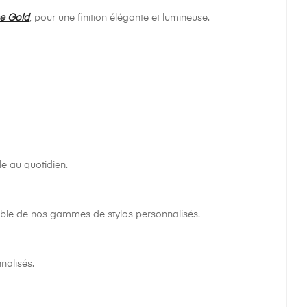
se Gold
, pour une finition élégante et lumineuse.
le au quotidien.
mble de nos gammes de stylos personnalisés.
nalisés.