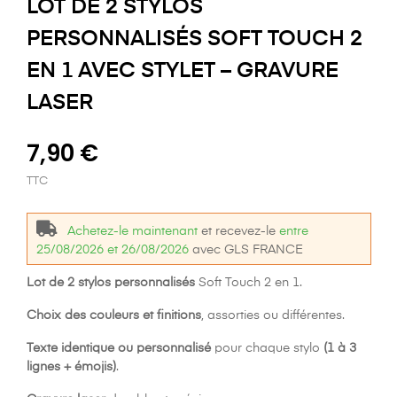
LOT DE 2 STYLOS
PERSONNALISÉS SOFT TOUCH 2
EN 1 AVEC STYLET – GRAVURE
LASER
7,90 €
TTC
Achetez-le maintenant
et recevez-le
entre
25/08/2026 et 26/08/2026
avec GLS FRANCE
Lot de 2 stylos personnalisés
Soft Touch 2 en 1.
Choix des couleurs et finitions
, assorties ou différentes.
Texte identique ou personnalisé
pour chaque stylo
(1 à 3
lignes + émojis)
.