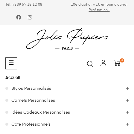
Tél: +339 67 18 12 08
10€ d’achat = 1€ en bon d’achat
Profitez-en !
Facebook
Instagram
0
Basculer
☰
la
navigation
Accueil
Stylos Personnalisés
Carnets Personnalisés
Idées Cadeaux Personnalisés
Côté Professionnels