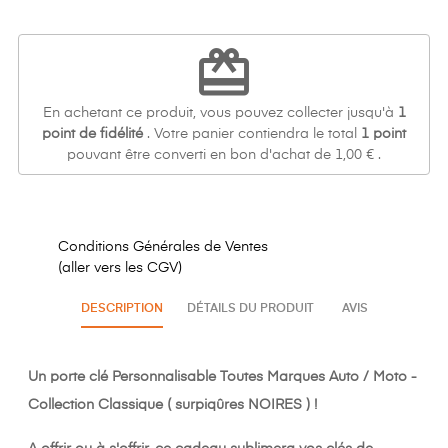
Γ
redeem
En achetant ce produit, vous pouvez collecter jusqu'à
1
point de fidélité
. Votre panier contiendra le total
1
point
pouvant être converti en bon d'achat de
1,00 €
.
Conditions Générales de Ventes
(aller vers les CGV)
DESCRIPTION
DÉTAILS DU PRODUIT
AVIS
Un porte clé Personnalisable Toutes Marques Auto / Moto -
Collection Classique ( surpiqûres NOIRES ) !