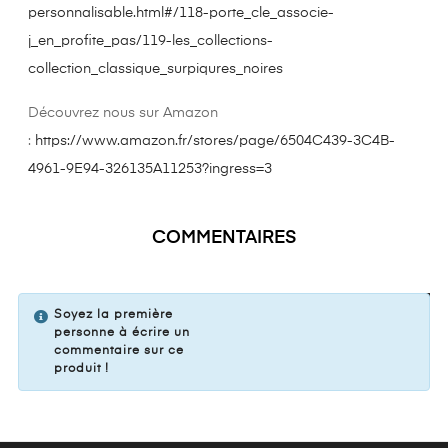
personnalisable.html#/118-porte_cle_associe-
j_en_profite_pas/119-les_collections-
collection_classique_surpiqures_noires
Découvrez nous sur Amazon
:
https://www.amazon.fr/stores/page/6504C439-3C4B-
4961-9E94-326135A11253?ingress=3
COMMENTAIRES
VOTRE COMMENTAIRE
Soyez la première
personne à écrire un
commentaire sur ce
produit !