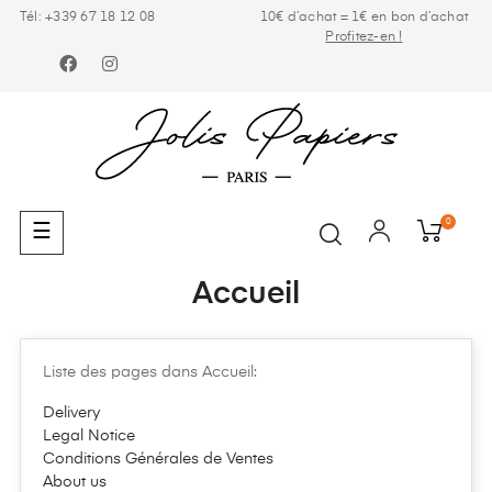
Tél: +339 67 18 12 08
10€ d’achat = 1€ en bon d’achat
Profitez-en !
Facebook
Instagram
0
Basculer
☰
la
navigation
Accueil
Liste des pages dans Accueil:
Delivery
Legal Notice
Conditions Générales de Ventes
About us