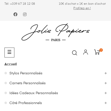
Tél: +339 67 18 12 08
10€ d’achat = 1€ en bon d’achat
Profitez-en !
Facebook
Instagram
0
Basculer
☰
la
navigation
Accueil
Stylos Personnalisés
Carnets Personnalisés
Idées Cadeaux Personnalisés
Côté Professionnels