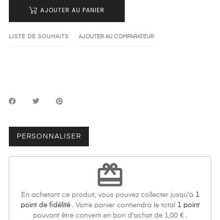
AJOUTER AU PANIER
LISTE DE SOUHAITS
AJOUTER AU COMPARATEUR
PERSONNALISER
redeem
En achetant ce produit, vous pouvez collecter jusqu'à
1
point de fidélité
. Votre panier contiendra le total
1
point
pouvant être converti en bon d'achat de
1,00 €
.